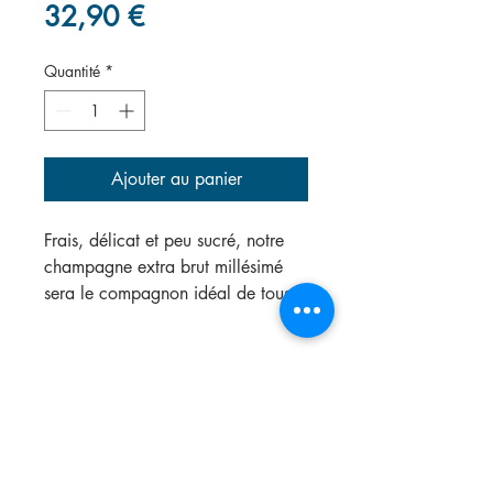
Prix
32,90 €
Quantité
*
Ajouter au panier
Frais, délicat et peu sucré, notre
champagne extra brut millésimé
sera le compagnon idéal de tous
vos apéritifs et plats de poisson.
Aspect visuel :
un mordoré profond
avec une bulle délicate
Aspect olfactif :
un nez gourmand
porté sur les fruits jaunes
Aspect gustatif :
une attaque
tonique et fraîche, une longueur en